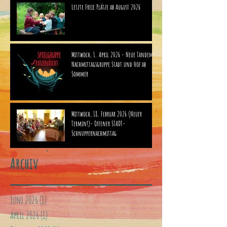
Letzte Freie Plätze ab August 2026
Mittwoch, 1. April 2026 - Neue Tandem-
Nachmittagsgruppe Stadt und Hof ab
Sommer
Mittwoch, 18. Februar 2026 (Neuer
Termin!)- Offener STADT-
Schnuppernachmittag
Archiv
Juni 2026
(1)
1 Beitrag
April 2026
(1)
1 Beitrag