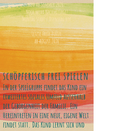
NEU Ab Sommer 2026:
Noch mehr Nachmittage!
Montag Stadt / Dienstag Hof
Letzte Freie Plätze
ab August 2026
schöpferisch frei spielen
In der Spielgruppe findet das Kind ein
erweitertes soziales Umfeld ausserhalb
der Geborgenheit der Familie. Ein
Hereintreten in eine neue, eigene Welt
findet statt. Das Kind lernt sich und