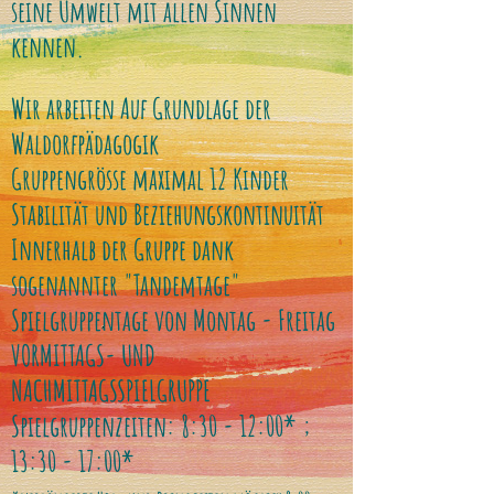
seine Umwelt mit allen Sinnen
kennen.
Wir arbeiten Auf Grundlage der
Waldorfpädagogik
Gruppengrösse maximal 12 Kinder
Stabilität und Beziehungskontinuität
Innerhalb der Gruppe dank
sogenannter "Tandemtage"
Spielgruppentage von Montag - Freitag
VORMITTAGS- UND
NACHMITTAGSSPIELGRUPPE
Spielgruppenzeiten: 8:30 - 12:00
* ;
13:30 - 17:00*