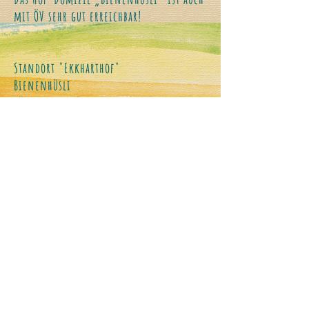
mit ÖV sehr gut erreichbar!
Standort "Ekkharthof"
Bienenhüsli
Rütelistrasse 2
8574 Lengwil