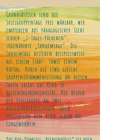
Grundsätzlich sind die
Spielgruppentage frei wählbar, wir
empfehlen aus pädagogischer Sicht
jedoch „2-Tages-Päckchen“,
sogenannte „Tandemtage“. Die
Tandemtage bestehen beispielsweise
aus einem Stadt- sowie einem
Hoftag. Durch die etwa gleiche
Gruppenzusammensetzung an diesen
Tagen erlebt das Kind so
Beziehungskontinuität. Der Besuch
der Spielgruppe an zwei
aufeinanderfolgenden Tagen
erleichtern dem Kind zudem das
Eingewöhnen.
Das Hof-Domizil „Bienenhüsli“ ist auch