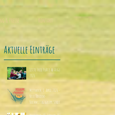
g & Preise
Kontakt
Aktuelle
Einträge
Letzte Freie Plätze ab August
2026
Mittwoch, 1. April 2026 -
Neue Tandem-
Nachmittagsgruppe Stadt
und Hof ab Sommer