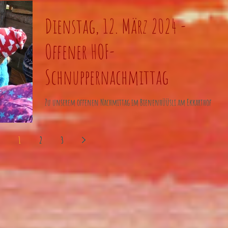
Dienstag, 12. März 2024 -
Offener HOF-
Schnuppernachmittag
Zu unserem offenen Nachmittag im Bienenhüüsli am Ekkarthof
(Lengwil) am Montag, den 20. März 2023 von 15:00 - 16:30 Uhr
laden wir alle...
1
2
3