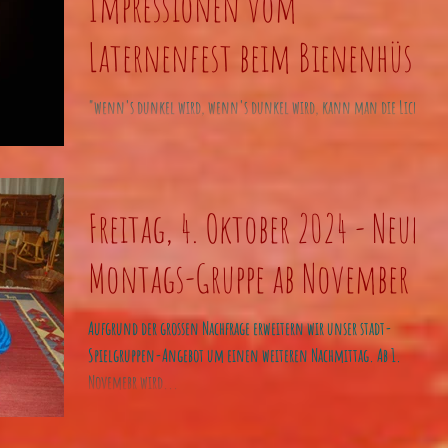
Impressionen vom
Laternenfest beim Bienenhüsli
"wenn's dunkel wird, wenn's dunkel wird, kann man die Lichter
seh'n..." ....
Freitag, 4. Oktober 2024 - Neue
Montags-Gruppe ab November
Aufgrund der grossen Nachfrage erweitern wir unser stadt-
Spielgruppen-Angebot um einen weiteren Nachmittag. Ab 1.
Novemebr wird...