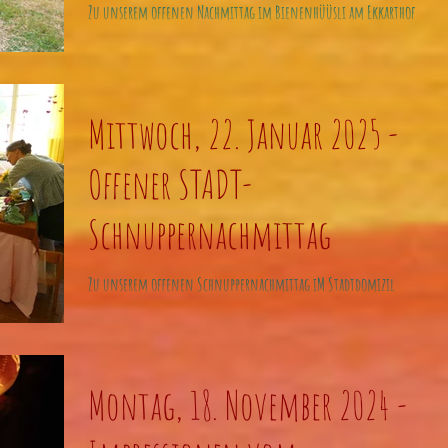
Zu unserem offenen Nachmittag im Bienenhüüsli am Ekkarthof
(Lengwil) am Dienstag, den 18. März 2025 von 15:00 - 16:30 Uhr
laden wir alle...
Mittwoch, 22. Januar 2025 -
Offener STADT-
Schnuppernachmittag
Zu unserem offenen Schnuppernachmittag iM Stadtdomizil
(Kreuzlingen) am Mittwoch, den 22. Januar 2025 von 15:00 -
16:30 Uhr laden wir...
Montag, 18. November 2024 -