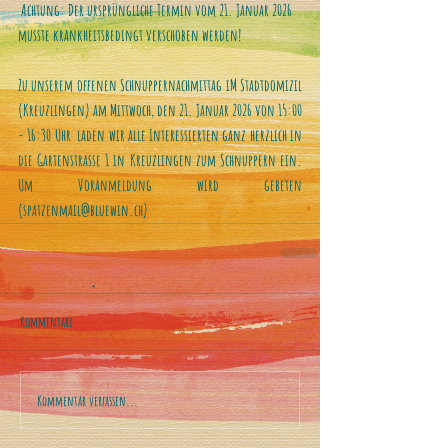
Achtung: Der ursprüngliche Termin vom 21. Januar 2026 
musste krankheitsbedingt verschoben werden!
Zu unserem offenen Schnuppernachmittag iM Stadtdomizil 
(Kreuzlingen) am Mittwoch, den 21. Januar 2026 von 15:00 
- 16:30 Uhr  laden wir alle Interessierten ganz herzlich in 
die Gartenstrasse 1 in Kreuzlingen zum Schnuppern ein. 
Um Voranmeldung wird gebeten 
(spatzenmail@bluewin.ch)
Kommentare
Kommentar verfassen...